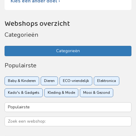
Kies een ander doel ›
Webshops overzicht
Categorieën
Categorieën
Populairste
Baby & Kinderen
Dieren
ECO-vriendelijk
Elektronica
Kado's & Gadgets
Kleding & Mode
Mooi & Gezond
Sport & Recreatie
Vakantie & Reizen
Woon & Tuin
Zakelijk
Zorgverzekering