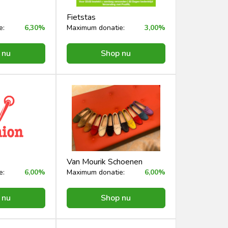
Fietstas
e:
6,30%
Maximum donatie:
3,00%
 nu
Shop nu
Van Mourik Schoenen
e:
6,00%
Maximum donatie:
6,00%
 nu
Shop nu