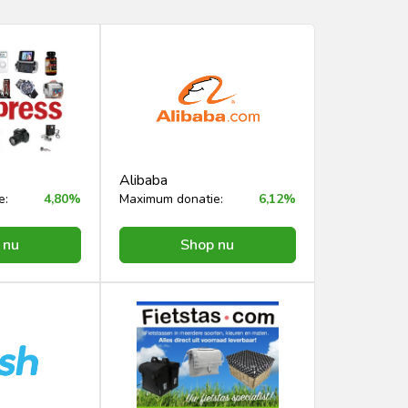
Alibaba
e:
4,80%
Maximum donatie:
6,12%
 nu
Shop nu