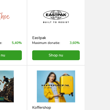
Eastpak
e:
5,40%
Maximum donatie:
3,60%
 nu
Shop nu
Koffershop