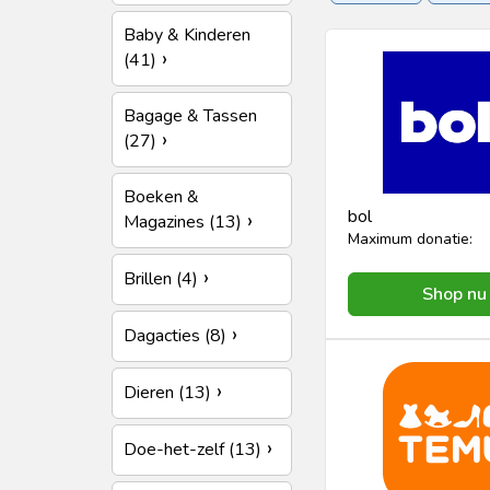
Mooi & Gezond
Spo
Baby & Kinderen
(41)
Woon & Tuin
Zakeli
Bagage & Tassen
(27)
Boeken &
bol
Magazines (13)
Maximum donatie:
Brillen (4)
Shop nu
Dagacties (8)
Dieren (13)
Doe-het-zelf (13)