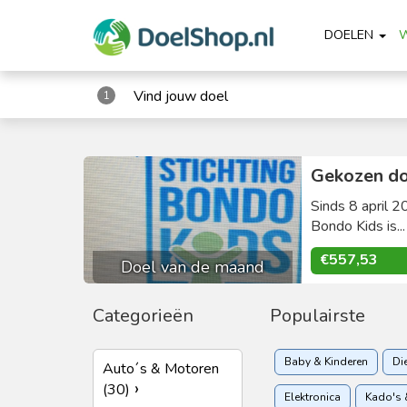
DOELEN
Vind jouw doel
1
Gekozen do
Sinds 8 april 2
Bondo Kids is..
€557,53
Doel van de maand
Categorieën
Populairste
Baby & Kinderen
Di
Auto´s & Motoren
(30)
Elektronica
Kado's 