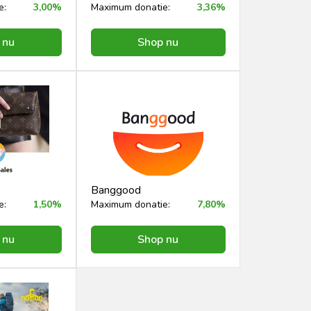
e:
3,00%
Maximum donatie:
3,36%
 nu
Shop nu
Banggood
e:
1,50%
Maximum donatie:
7,80%
 nu
Shop nu