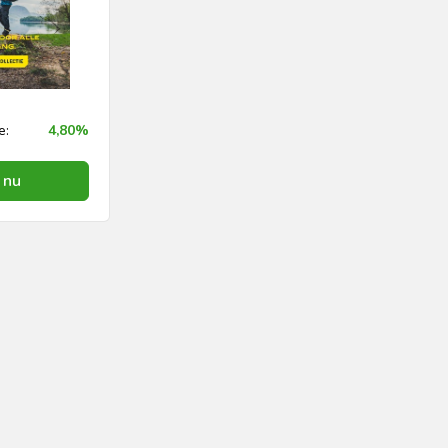
e:
4,80%
 nu