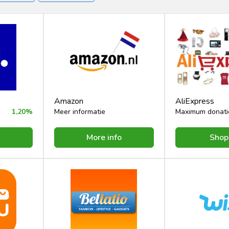
rt & Recreatie
Vakantie & Reizen
jk
Zorgverzekering
Amazon
AliExpress
1,20%
Meer informatie
Maximum donati
More info
Shop