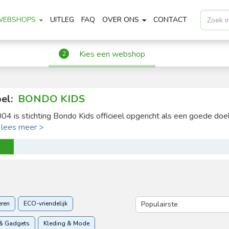
WEBSHOPS
UITLEG
FAQ
OVER ONS
CONTACT
Kies een webshop
2
el:
BONDO KIDS
004 is stichting Bondo Kids officieel opgericht als een goede doel 
.
lees meer >
eren
ECO-vriendelijk
& Gadgets
Kleding & Mode