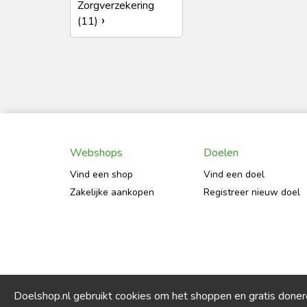
Zorgverzekering
(11)
Webshops
Doelen
Vind een shop
Vind een doel
Zakelijke aankopen
Registreer nieuw doel
Doelshop.nl gebruikt cookies om het shoppen en gratis done