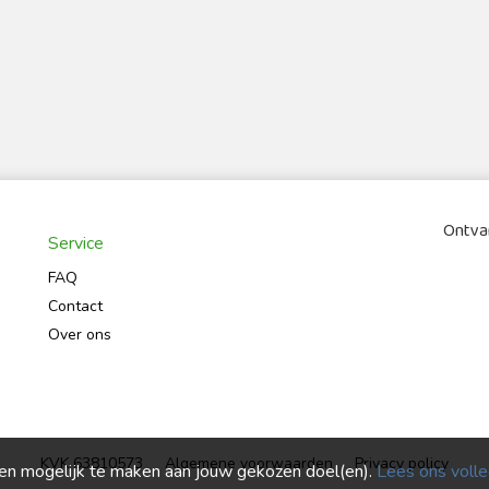
Ontvan
Service
FAQ
Contact
Over ons
KVK 63810573
Algemene voorwaarden
Privacy policy
ren mogelijk te maken aan jouw gekozen doel(en).
Lees ons volled