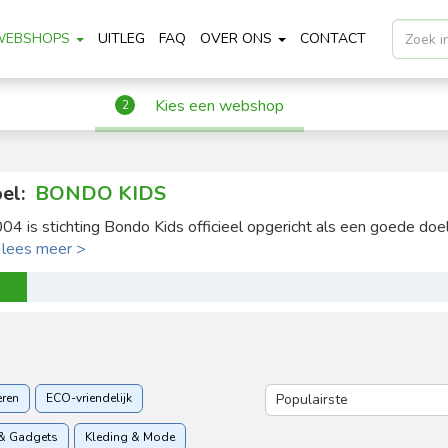
WEBSHOPS
UITLEG
FAQ
OVER ONS
CONTACT
Kies een webshop
2
el:
BONDO KIDS
004 is stichting Bondo Kids officieel opgericht als een goede doel 
.
lees meer >
eren
ECO-vriendelijk
& Gadgets
Kleding & Mode