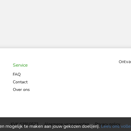
Ontvan
Service
FAQ
Contact
Over ons
KVK 63810573
Algemene voorwaarden
Privacy policy
ren mogelijk te maken aan jouw gekozen doel(en).
Lees ons volled