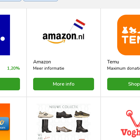
rt & Recreatie
Vakantie & Reizen
jk
Zorgverzekering
Amazon
Temu
1,20%
Meer informatie
Maximum donati
More info
Shop