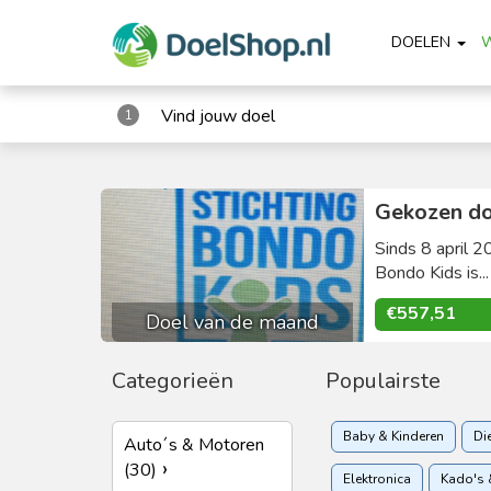
DOELEN
Vind jouw doel
1
Gekozen do
Sinds 8 april 2
Bondo Kids is..
€557,51
Doel van de maand
Categorieën
Populairste
Baby & Kinderen
Di
Auto´s & Motoren
(30)
Elektronica
Kado's 