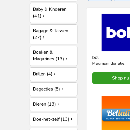
Mooi & Gezond
Spo
Baby & Kinderen
(41)
Woon & Tuin
Zakeli
Bagage & Tassen
(27)
Boeken &
bol
Magazines (13)
Maximum donatie:
Brillen (4)
Shop nu
Dagacties (8)
Dieren (13)
Doe-het-zelf (13)