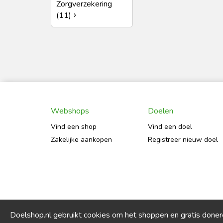
Zorgverzekering
(11)
Webshops
Doelen
Vind een shop
Vind een doel
Zakelijke aankopen
Registreer nieuw doel
Doelshop.nl gebruikt cookies om het shoppen en gratis done