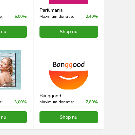
Parfumania
e:
6,00%
Maximum donatie:
2,40%
 nu
Shop nu
Banggood
e:
3,00%
Maximum donatie:
7,80%
 nu
Shop nu