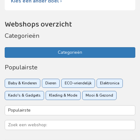
Kies een ander doel ›
Webshops overzicht
Categorieën
Categorieën
Populairste
Baby & Kinderen
Dieren
ECO-vriendelijk
Elektronica
Kado's & Gadgets
Kleding & Mode
Mooi & Gezond
Sport & Recreatie
Vakantie & Reizen
Woon & Tuin
Zakelijk
Zorgverzekering