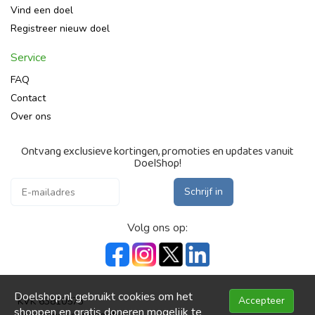
Vind een doel
Registreer nieuw doel
Service
FAQ
Contact
Over ons
Ontvang exclusieve kortingen, promoties en updates vanuit
DoelShop!
Schrijf in
Volg ons op:
Doelshop.nl gebruikt cookies om het
Accepteer
KVK 63810573
shoppen en gratis doneren mogelijk te