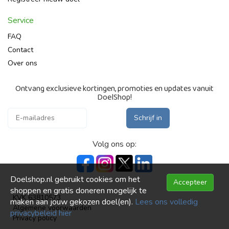
Service
FAQ
Contact
Over ons
Ontvang exclusieve kortingen, promoties en updates vanuit
DoelShop!
Schrijf in
Volg ons op:
Doelshop.nl gebruikt cookies om het
Accepteer
shoppen en gratis doneren mogelijk te
KVK 63810573
maken aan jouw gekozen doel(en).
Lees ons volledig
Algemene voorwaarden
privacybeleid hier
Privacy policy