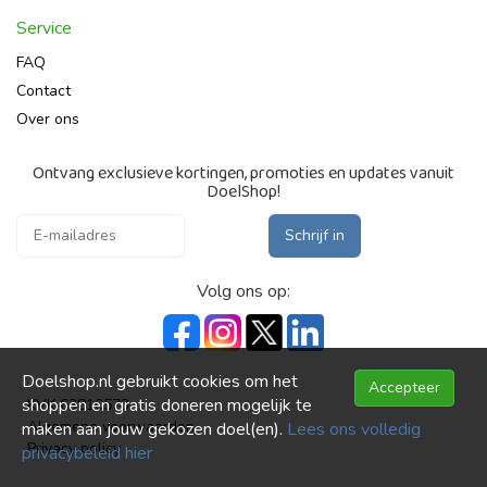
Service
FAQ
Contact
Over ons
Ontvang exclusieve kortingen, promoties en updates vanuit
DoelShop!
Schrijf in
Volg ons op:
Doelshop.nl gebruikt cookies om het
Accepteer
shoppen en gratis doneren mogelijk te
KVK 63810573
Algemene voorwaarden
maken aan jouw gekozen doel(en).
Lees ons volledig
Privacy policy
privacybeleid hier