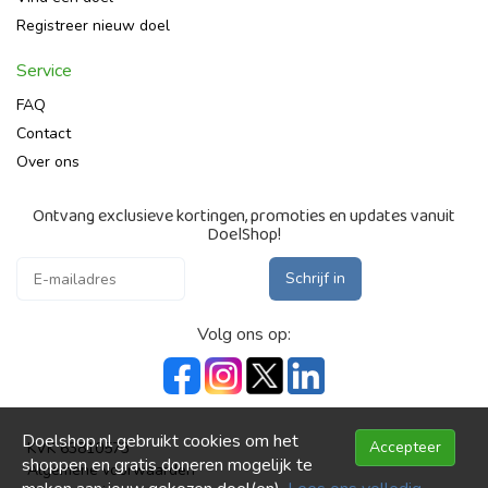
Registreer nieuw doel
Service
FAQ
Contact
Over ons
Ontvang exclusieve kortingen, promoties en updates vanuit
DoelShop!
Schrijf in
Volg ons op:
Doelshop.nl gebruikt cookies om het
Accepteer
KVK 63810573
shoppen en gratis doneren mogelijk te
Algemene voorwaarden