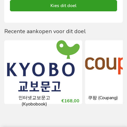
Kies dit doel
Recente aankopen voor dit doel
인터넷교보문고
쿠팡 (Coupang)
€168,00
(Kyobobook)