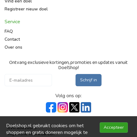
Vind een doel
Registreer nieuw doel
Service
FAQ
Contact
Over ons
Ontvang exclusieve kortingen, promoties en updates vanuit
DoelShop!
Schrijf in
Volg ons op:
Doelshop.nl gebruikt cookies om het
Accepteer
KVK 63810573
shoppen en gratis doneren mogelijk te
Algemene voorwaarden