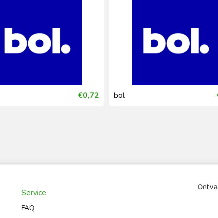
€0,72
bol
Ontvan
Service
FAQ