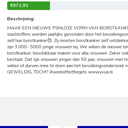
€971,91
Beschrijving:
MAAK EEN NIEUWE PIJNLOZE VORM VAN BORSTKANKER
slachtoffers worden jaarlijks gevonden door het bevolkings
zelf hun borstkanker😓. Zij moeten borstkanker zelf ontdekk
zijn 3.000- 5000 jonge vrouwen bij. We willen de nieuwe te
borstkanker, beschikbaar maken voor alle vrouwen. Zeker o
bestaat. Dat zijn vrouwen jonger dan 50 jaar, vrouwen met h
willen of durven mee te doen aan het bevolkingsonderzoe
GEWELDIG, TOCH!? #wedoitforthegirls www.yvya.nl