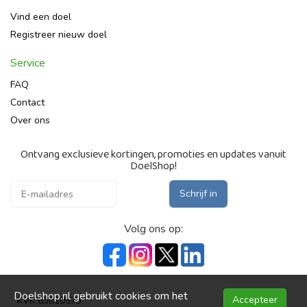
Vind een doel
Registreer nieuw doel
Service
FAQ
Contact
Over ons
Ontvang exclusieve kortingen, promoties en updates vanuit
DoelShop!
Schrijf in
Volg ons op:
Doelshop.nl gebruikt cookies om het
Accepteer
KVK 63810573