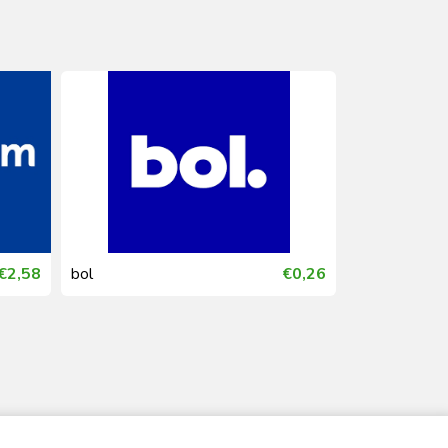
€2,58
bol
€0,26
Coolblue