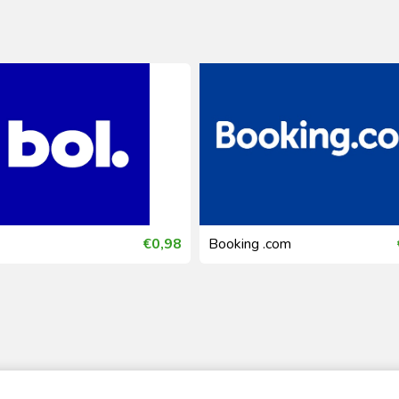
€0,98
Booking .com