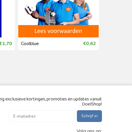
€1,70
Coolblue
€0,62
bol
g exclusieve kortingen, promoties en updates vanuit
DoelShop!
Schrijf in
Volg ons op: